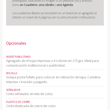
prolongado, asociando tu imagen a un producto útil y práctico
como
un Cuaderno
,
una Libreta
o
una Agenda
.
Los cuadernos Blocko se convierten en un brochure al agregarle al
interior un insert de 4 páginas con tu comunicación institucional.
Opcionales
INSERT PUBLICITARIO
Agregado de 4 hojas impresas a 4 colores en 175 grs. Ideal para
comunicación institucional o publicidad.
BOLSILLO
Solapa porta folleto para colocar en retiración de tapa. Cartulina
impresa + trazado y pegado.
SEÑALADOR
Cinta señalador en tela de color.
ELASTICO DE CIERRE
Cinta elastizada de cierre de color.