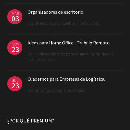
Organizadores de escritorio
MAR
03
Soportes Eco para Notebook o Celulares.
Ideas para Home Office - Trabajo Remoto
NOV
23
Un producto práctico para la nueva modalidad de
trabajo remoto.
Cuadernos para Empresas de Logística.
JUL
23
Herramientas para profesionales.
¿POR QUÉ PREMIUM?