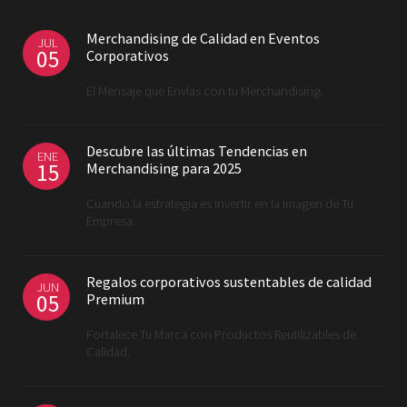
Merchandising de Calidad en Eventos
JUL
05
Corporativos
El Mensaje que Envías con tu Merchandising.
Descubre las últimas Tendencias en
ENE
15
Merchandising para 2025
Cuando la estrategia es invertir en la imagen de Tu
Empresa.
Regalos corporativos sustentables de calidad
JUN
05
Premium
Fortalece Tu Marca con Productos Reutilizables de
Calidad.