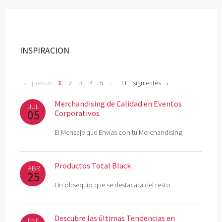
INSPIRACION
← previas
1
2
3
4
5
...
11
siguientes →
Merchandising de Calidad en Eventos
JUL
05
Corporativos
El Mensaje que Envías con tu Merchandising
Productos Total Black
ABR
25
Un obsequio que se destacará del resto.
Descubre las últimas Tendencias en
ENE