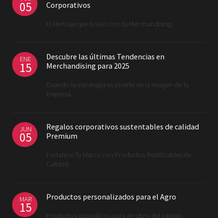
05
Corporativos
El Mensaje que Envías con tu Merchandising.
Descubre las últimas Tendencias en
ENE
15
Merchandising para 2025
Cuando la estrategia es invertir en la imagen de Tu
Empresa.
Regalos corporativos sustentables de calidad
JUN
05
Premium
Fortalece Tu Marca con Productos Reutilizables de
Calidad.
Productos personalizados para el Agro
MAR
15
Productos específicos para el rubro del campo.