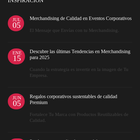
INSPIRACION
Merchandising de Calidad en Eventos Corporativos
JUL
05
El Mensaje que Envías con tu Merchandising.
Descubre las últimas Tendencias en Merchandising
ENE
15
para 2025
Cuando la estrategia es invertir en la imagen de Tu
Empresa.
Regalos corporativos sustentables de calidad
JUN
05
Premium
Fortalece Tu Marca con Productos Reutilizables de
Calidad.