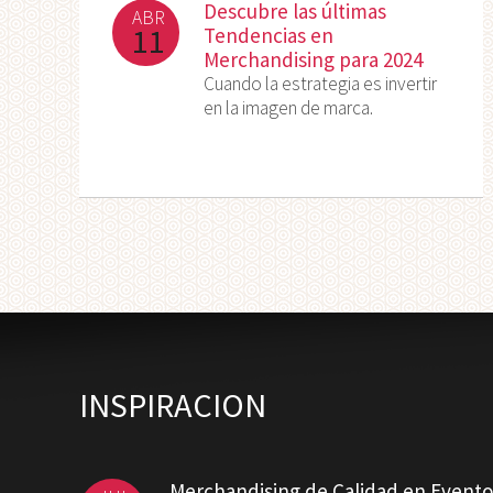
Descubre las últimas
ABR
11
Tendencias en
Merchandising para 2024
Cuando la estrategia es invertir
en la imagen de marca.
INSPIRACION
Merchandising de Calidad en Evento