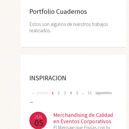
Portfolio Cuadernos
Estos son algunos de nuestros trabajos
realizados.
INSPIRACION
...
← previas
1
2
3
4
5
11
siguientes
→
Merchandising de Calidad
JUL
05
en Eventos Corporativos
El Mensaje que Envías con tu