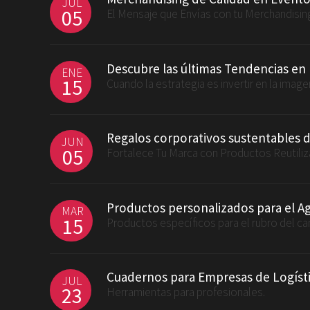
JUL
05
El Mensaje que Envías con tu Merchandisin
Descubre las últimas Tendencias en
ENE
15
Cuando la estrategia es invertir en la imag
Regalos corporativos sustentables 
JUN
05
Fortalece Tu Marca con Productos Reutiliz
Productos personalizados para el A
MAR
15
Productos específicos para el rubro del c
Cuadernos para Empresas de Logísti
JUL
23
Herramientas para profesionales.