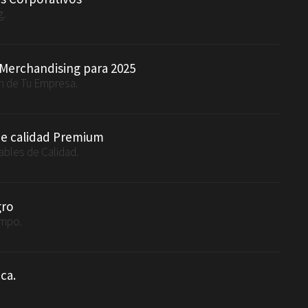
g.
 Merchandising para 2025
en de Tu Empresa.
de calidad Premium
ables de Calidad.
gro
ampo.
ca.