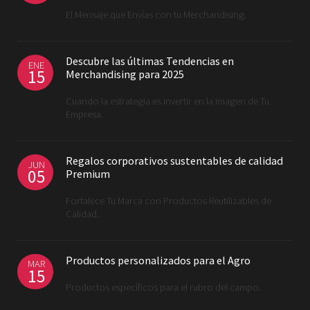
El Mensaje que Envías con tu Merchandising.
Descubre las últimas Tendencias en
ENE
15
Merchandising para 2025
Cuando la estrategia es invertir en la imagen de Tu
Empresa.
Regalos corporativos sustentables de calidad
JUN
05
Premium
Fortalece Tu Marca con Productos Reutilizables de
Calidad.
Productos personalizados para el Agro
MAR
15
Productos específicos para el rubro del campo.