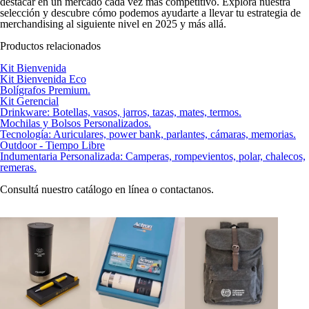
destacar en un mercado cada vez más competitivo. Explora nuestra
selección y descubre cómo podemos ayudarte a llevar tu estrategia de
merchandising al siguiente nivel en 2025 y más allá.
Productos relacionados
Kit Bienvenida
Kit Bienvenida Eco
Bolígrafos Premium.
Kit Gerencial
Drinkware: Botellas, vasos, jarros, tazas, mates, termos.
Mochilas y Bolsos Personalizados.
Tecnología: Auriculares, power bank, parlantes, cámaras, memorias.
Outdoor - Tiempo Libre
Indumentaria Personalizada: Camperas, rompevientos, polar, chalecos,
remeras.
Consultá nuestro catálogo en línea o contactanos.