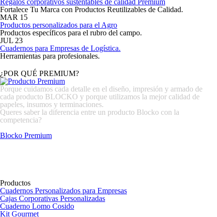
Regalos corporativos sustentables de calidad Premium
Fortalece Tu Marca con Productos Reutilizables de Calidad.
MAR
15
Productos personalizados para el Agro
Productos específicos para el rubro del campo.
JUL
23
Cuadernos para Empresas de Logística.
Herramientas para profesionales.
¿POR QUÉ PREMIUM?
Porque cuidamos cada detalle en el diseño, impresión y armado de
cada producto BLOCKO y porque utilizamos la mejor calidad de
papeles, insumos y terminaciones.
Queres saber la diferencia entre un producto Blocko con la
competencia?
Blocko Premium
Productos
Cuadernos Personalizados para Empresas
Cajas Corporativas Personalizadas
Cuaderno Lomo Cosido
Kit Gourmet