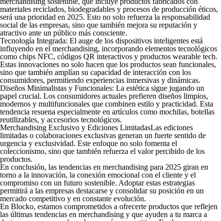
merchandising sostenible, que incluye productos fabricados con
materiales reciclados, biodegradables y procesos de producción éticos,
será una prioridad en 2025. Esto no solo refuerza la responsabilidad
social de las empresas, sino que también mejora su reputación y
atractivo ante un público más consciente.
Tecnología Integrada:
El auge de los dispositivos inteligentes está
influyendo en el merchandising, incorporando elementos tecnológicos
como chips NFC, códigos QR interactivos y productos wearable tech.
Estas innovaciones no solo hacen que los productos sean funcionales,
sino que también amplían su capacidad de interacción con los
consumidores, permitiendo experiencias inmersivas y dinámicas.
Diseños Minimalistas y Funcionales:
La estética sigue jugando un
papel crucial. Los consumidores actuales prefieren diseños limpios,
modernos y multifuncionales que combinen estilo y practicidad. Esta
tendencia resuena especialmente en artículos como mochilas, botellas
reutilizables, y accesorios tecnológicos.
Merchandising Exclusivo y Ediciones Limitadas
Las ediciones
limitadas o colaboraciones exclusivas generan un fuerte sentido de
urgencia y exclusividad. Este enfoque no solo fomenta el
coleccionismo, sino que también refuerza el valor percibido de los
productos.
En conclusión, las tendencias en merchandising para 2025 giran en
torno a la innovación, la conexión emocional con el cliente y el
compromiso con un futuro sostenible. Adoptar estas estrategias
permitirá a las empresas destacarse y consolidar su posición en un
mercado competitivo y en constante evolución.
En Blocko, estamos comprometidos a ofrecerte productos que reflejen
las últimas tendencias en merchandising y que ayuden a tu marca a