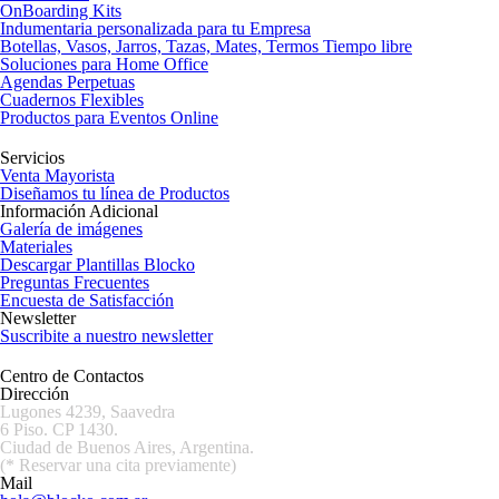
OnBoarding Kits
Indumentaria personalizada para tu Empresa
Botellas, Vasos, Jarros, Tazas, Mates, Termos Tiempo libre
Soluciones para Home Office
Agendas Perpetuas
Cuadernos Flexibles
Productos para Eventos Online
Servicios
Venta Mayorista
Diseñamos tu línea de Productos
Información Adicional
Galería de imágenes
Materiales
Descargar Plantillas Blocko
Preguntas Frecuentes
Encuesta de Satisfacción
Newsletter
Suscribite a nuestro newsletter
Centro de Contactos
Dirección
Lugones 4239, Saavedra
6 Piso. CP 1430.
Ciudad de Buenos Aires, Argentina.
(* Reservar una cita previamente)
Mail