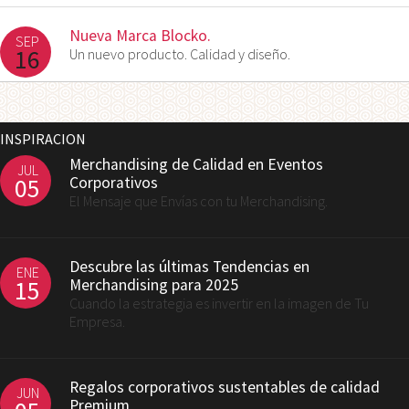
Nueva Marca Blocko.
SEP
16
Un nuevo producto. Calidad y diseño.
INSPIRACION
Merchandising de Calidad en Eventos
JUL
05
Corporativos
El Mensaje que Envías con tu Merchandising.
Descubre las últimas Tendencias en
ENE
15
Merchandising para 2025
Cuando la estrategia es invertir en la imagen de Tu
Empresa.
Regalos corporativos sustentables de calidad
JUN
Premium