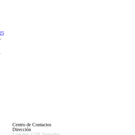
25
.
.
Centro de Contactos
Dirección
Lugones 4239, Saavedra