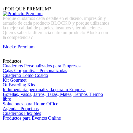
¿POR QUÉ PREMIUM?
Porque cuidamos cada detalle en el diseño, impresión y
armado de cada producto BLOCKO y porque utilizamos
la mejor calidad de papeles, insumos y terminaciones.
Queres saber la diferencia entre un producto Blocko con
la competencia?
Blocko Premium
Productos
Cuadernos Personalizados para Empresas
Cajas Corporativas Personalizadas
Cuaderno Lomo Cosido
Kit Gourmet
OnBoarding Kits
Indumentaria personalizada para tu Empresa
Botellas, Vasos, Jarros, Tazas, Mates, Termos Tiempo
libre
Soluciones para Home Office
Agendas Perpetuas
Cuadernos Flexibles
Productos para Eventos Online