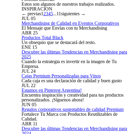
Estos son algunos de nuestros trabajos realizados.
INSPIRACION
← previas
1
2
3
4
5
...
11
siguientes →
JUL
05
Merchandising de Calidad en Eventos Corporativos
El Mensaje que Envías con tu Merchandising
ABR
25
Productos Total Black
Un obsequio que se destacará del resto.
ENE
15
Descubre las últimas Tendencias en Merchandising para
2025
Cuando la estrategia es invertir en la imagen de Tu
Empresa.
JUL
24
Cajas Premium Personalizadas para Vinos
Cada caja es una declaración de calidad y buen gusto
JUL
22
Estamos en Pinterest Argentina!
Encuentra inspiración y creatividad para tus productos
personalizados. ¡Síguenos ahora!
JUN
05
Regalos corporativos sustentables de calidad Premium
Fortalece Tu Marca con Productos Reutilizables de
Calidad.
ABR
11
Descubre las últimas Tendencias en Merchandising para
2024