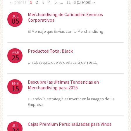
← previas
1
2
3
4
5
...
11
siguientes →
Merchandising de Calidad en Eventos
JUL
05
Corporativos
El Mensaje que Envías con tu Merchandising
Productos Total Black
ABR
25
Un obsequio que se destacará del resto.
Descubre las últimas Tendencias en
ENE
15
Merchandising para 2025
Cuando la estrategia es invertir en la imagen de Tu
Empresa.
Cajas Premium Personalizadas para Vinos
JUL
24