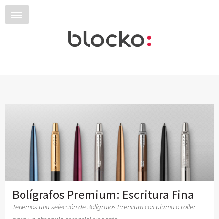
Bolígrafos Premium: Escritura Fina
Tenemos una selección de Bolígrafos Premium con pluma o roller