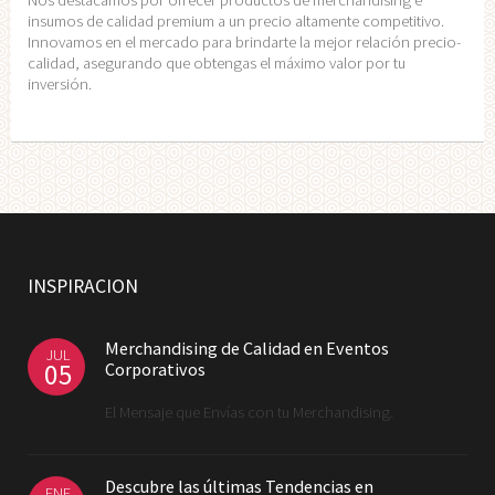
insumos de calidad premium a un precio altamente competitivo.
Innovamos en el mercado para brindarte la mejor relación precio-
calidad, asegurando que obtengas el máximo valor por tu
inversión.
INSPIRACION
Merchandising de Calidad en Eventos
JUL
05
Corporativos
El Mensaje que Envías con tu Merchandising.
Descubre las últimas Tendencias en
ENE