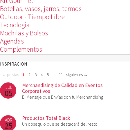
Kit Gourmet
Botellas, vasos, jarros, termos
Outdoor - Tiempo Libre
Tecnología
Mochilas y Bolsos
Agendas
Complementos
INSPIRACION
...
← previas
1
2
3
4
5
11
siguientes →
Merchandising de Calidad en Eventos
JUL
05
Corporativos
El Mensaje que Envías con tu Merchandising
Productos Total Black
ABR
25
Un obsequio que se destacará del resto.