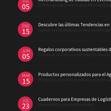
JUL
05
El Mensaje que Envías con tu Merchandisin
Descubre las últimas Tendencias en
ENE
15
Cuando la estrategia es invertir en la imag
Regalos corporativos sustentables 
JUN
05
Fortalece Tu Marca con Productos Reutiliz
Productos personalizados para el A
MAR
15
Productos específicos para el rubro del c
Cuadernos para Empresas de Logísti
JUL
23
Herramientas para profesionales.