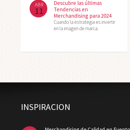
Descubre las últimas
ABR
11
Tendencias en
Merchandising para 2024
Cuando la estrategia es invertir
en la imagen de marca.
INSPIRACION
Merchandising de Calidad en Evento