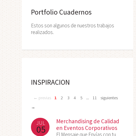
Portfolio Cuadernos
Estos son algunos de nuestros trabajos
realizados.
INSPIRACION
...
← previas
1
2
3
4
5
11
siguientes
→
Merchandising de Calidad
JUL
05
en Eventos Corporativos
El Mensaje que Envías con tu