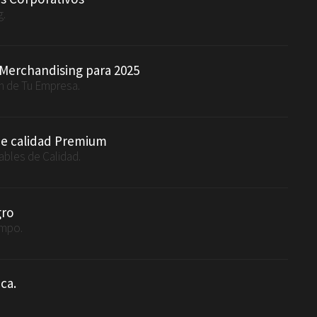
g.
 Merchandising para 2025
en de Tu Empresa.
de calidad Premium
ables de Calidad.
gro
ampo.
ca.